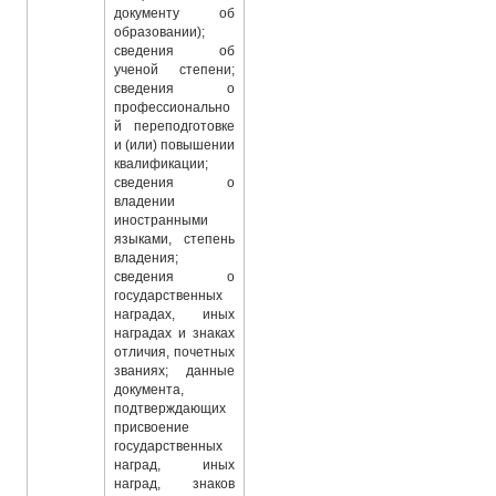
документу об
образовании);
сведения об
ученой степени;
сведения о
профессионально
й переподготовке
и (или) повышении
квалификации;
сведения о
владении
иностранными
языками, степень
владения;
сведения о
государственных
наградах, иных
наградах и знаках
отличия, почетных
званиях; данные
документа,
подтверждающих
присвоение
государственных
наград, иных
наград, знаков