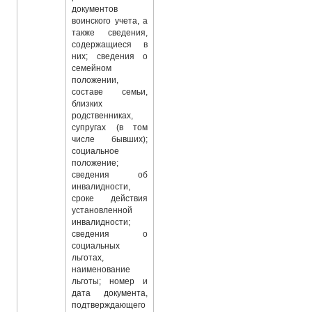
документов
воинского учета, а
также сведения,
содержащиеся в
них; сведения о
семейном
положении,
составе семьи,
близких
родственниках,
супругах (в том
числе бывших);
социальное
положение;
сведения об
инвалидности,
сроке действия
установленной
инвалидности;
сведения о
социальных
льготах,
наименование
льготы; номер и
дата документа,
подтверждающего