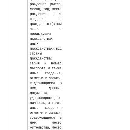
рождения (число,
месяц, год); место
рождения; пол;
сведения о
гражданстве (в том
числе о
предыдущих
гражданствах,
иных
гражданствах); код
страны
гражданства;
серия и номер
паспорта, а также
иные сведения,
отметки и записи,
содержащиеся в
нем; данные
документа,
удостоверяющего
личность, а также
иные сведения,
отметки и записи,
содержащиеся в
нем; место
жительства, место