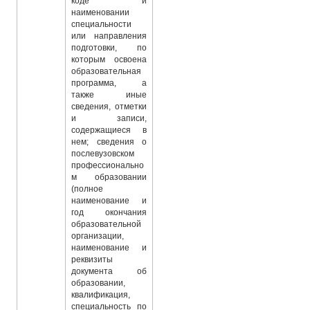
коде и
наименовании
специальности
или направления
подготовки, по
которым освоена
образовательная
программа, а
также иные
сведения, отметки
и записи,
содержащиеся в
нем; сведения о
послевузовском
профессионально
м образовании
(полное
наименование и
год окончания
образовательной
организации,
наименование и
реквизиты
документа об
образовании,
квалификация,
специальность по