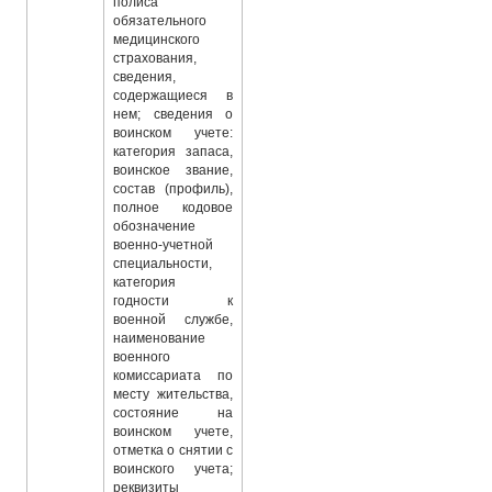
полиса
обязательного
медицинского
страхования,
сведения,
содержащиеся в
нем; сведения о
воинском учете:
категория запаса,
воинское звание,
состав (профиль),
полное кодовое
обозначение
военно-учетной
специальности,
категория
годности к
военной службе,
наименование
военного
комиссариата по
месту жительства,
состояние на
воинском учете,
отметка о снятии с
воинского учета;
реквизиты