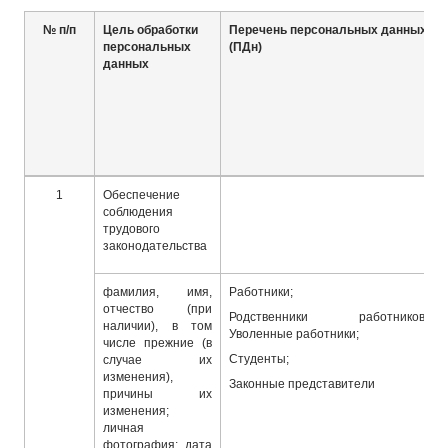
№ п/п
Цель обработки
Перечень персональных данных
персональных
(ПДн)
данных
1
Обеспечение
соблюдения
трудового
законодательства
фамилия, имя,
Работники;
отчество (при
Родственники работников;
наличии), в том
Уволенные работники;
числе прежние (в
Студенты;
случае их
изменения),
Законные представители
причины их
изменения;
личная
фотография; дата