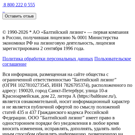
8 800 222 0 555
Оставить отзыв
© 1990-2026 * AO «Балтийский лизинг» — первая компания
в России, получившая лицензию № 0001 Министерства
экономики РФ на лизинговую деятельность, лицензия
зарегистрирована 2 сентября 1996 года.
Политика обработки персональных данных
Пользовательское
соглашение
Вся информация, размещенная на сайте общества с
ограниченной ответственностью "Балтийский лизинг"
(ОГРН 1027810273545, ИНН 7826705374), расположенного по
адресу: 190020, город Санкт-Петербург, улица 10-я
Красноармейская, дом 22, литера А (https://baltlease.ru/),
является ознакомительной, носит информационный характер
и не является публичной офертой по смыслу положений
статей 435 и 437 Гражданского кодекса Российской
Федерации. ООО "Балтийский лизинг" имеет право в
одностороннем порядке без уведомления в любое время
вносить изменения, исправлять, дополнять, удалять либо
иным способом обновлять информацию, размещенную на