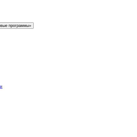
овые программы»
ки