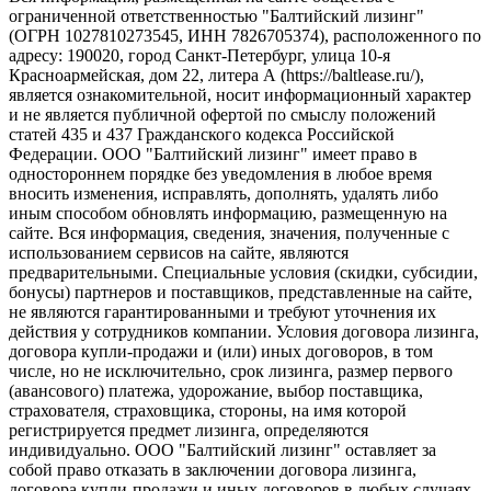
ограниченной ответственностью "Балтийский лизинг"
(ОГРН 1027810273545, ИНН 7826705374), расположенного по
адресу: 190020, город Санкт-Петербург, улица 10-я
Красноармейская, дом 22, литера А (https://baltlease.ru/),
является ознакомительной, носит информационный характер
и не является публичной офертой по смыслу положений
статей 435 и 437 Гражданского кодекса Российской
Федерации. ООО "Балтийский лизинг" имеет право в
одностороннем порядке без уведомления в любое время
вносить изменения, исправлять, дополнять, удалять либо
иным способом обновлять информацию, размещенную на
сайте. Вся информация, сведения, значения, полученные с
использованием сервисов на сайте, являются
предварительными. Специальные условия (скидки, субсидии,
бонусы) партнеров и поставщиков, представленные на сайте,
не являются гарантированными и требуют уточнения их
действия у сотрудников компании. Условия договора лизинга,
договора купли-продажи и (или) иных договоров, в том
числе, но не исключительно, срок лизинга, размер первого
(авансового) платежа, удорожание, выбор поставщика,
страхователя, страховщика, стороны, на имя которой
регистрируется предмет лизинга, определяются
индивидуально. ООО "Балтийский лизинг" оставляет за
собой право отказать в заключении договора лизинга,
договора купли-продажи и иных договоров в любых случаях