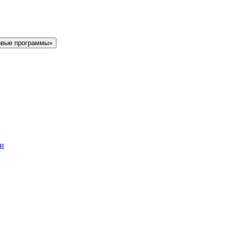
овые программы»
ки