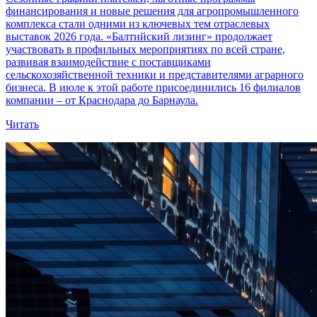
финансирования и новые решения для агропромышленного
комплекса стали одними из ключевых тем отраслевых
выставок 2026 года. «Балтийский лизинг» продолжает
участвовать в профильных мероприятиях по всей стране,
развивая взаимодействие с поставщиками
сельскохозяйственной техники и представителями аграрного
бизнеса. В июле к этой работе присоединились 16 филиалов
компании – от Краснодара до Барнаула.
Читать