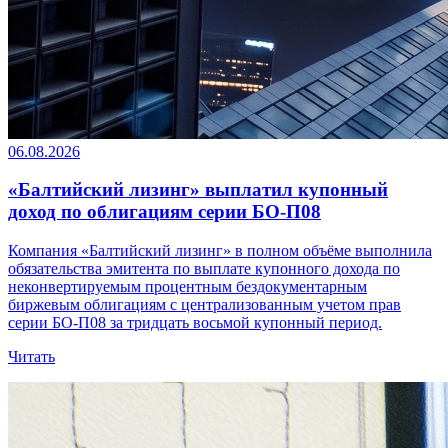
06.08.2026
«Балтийский лизинг» выплатил купонный
доход по облигациям серии БО-П08
Компания «Балтийский лизинг» в полном объёме выполнила
обязательства эмитента по выплате купонного дохода по
неконвертируемым процентным бездокументарным
биржевым облигациям с централизованным учетом прав
серии БО-П08 за тридцать восьмой купонный период.
Читать