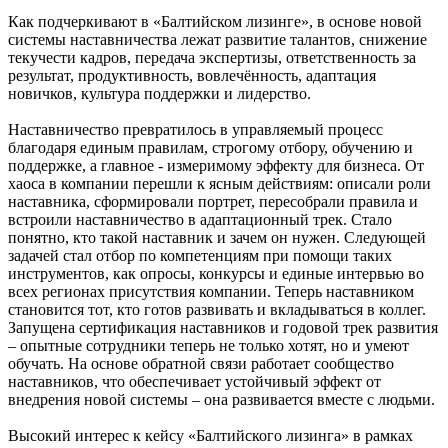
Как подчеркивают в «Балтийском лизинге», в основе новой
системы наставничества лежат развитие талантов, снижение
текучести кадров, передача экспертизы, ответственность за
результат, продуктивность, вовлечённость, адаптация
новичков, культура поддержки и лидерство.
Наставничество превратилось в управляемый процесс
благодаря единым правилам, строгому отбору, обучению и
поддержке, а главное - измеримому эффекту для бизнеса. От
хаоса в компании перешли к ясным действиям: описали роли
наставника, сформировали портрет, пересобрали правила и
встроили наставничество в адаптационный трек. Стало
понятно, кто такой наставник и зачем он нужен. Следующей
задачей стал отбор по компетенциям при помощи таких
инструментов, как опросы, конкурсы и единые интервью во
всех регионах присутствия компании. Теперь наставником
становится тот, кто готов развивать и вкладываться в коллег.
Запущена сертификация наставников и годовой трек развития
– опытные сотрудники теперь не только хотят, но и умеют
обучать. На основе обратной связи работает сообщество
наставников, что обеспечивает устойчивый эффект от
внедрения новой системы – она развивается вместе с людьми.
Высокий интерес к кейсу «Балтийского лизинга» в рамках