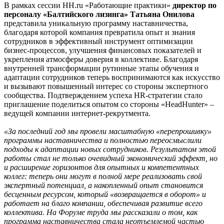
В рамках сессии
HH
.
ru
«Работающие практики»
директор по
персоналу «Балтийского лизинга» Татьяна Онилова
представила уникальную программу наставничества,
благодаря которой компания превратила опыт и знания
сотрудников в эффективный инструмент оптимизации
бизнес-процессов, улучшения финансовых показателей и
укрепления атмосферы доверия в коллективе. Благодаря
внутренней трансформации рутинные этапы обучения и
адаптации сотрудников теперь воспринимаются как искусство
и вызывают повышенный интерес со стороны экспертного
сообщества. Подтверждением успеха
HR
-стратегии стало
приглашение поделиться опытом со стороны «HeadHunter» –
ведущей компании интернет-рекрутмента.
«За последний год мы провели масштабную «перепрошивку»
программы наставничества и полностью переосмыслили
подходы к адаптации новых сотрудников. Результатом
этой
работы стал не только очевидный экономический эффект, но
и расширение горизонтов для опытных и компетентных
коллег: теперь они могут в полной мере реализовать свой
экспертный потенциал, а накопленный опыт становится
бесценным ресурсом, который «возвращается в оборот» и
работает на благо компании, обеспечивая развитие всего
коллектива. На Форуме труда мы рассказали о том, как
программа наставничества стала неотъемлемой частью