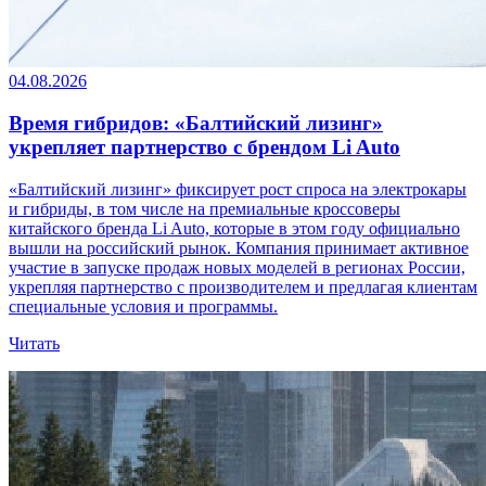
04.08.2026
Время гибридов: «Балтийский лизинг»
укрепляет партнерство с брендом Li Auto
«Балтийский лизинг» фиксирует рост спроса на электрокары
и гибриды, в том числе на премиальные кроссоверы
китайского бренда Li Auto, которые в этом году официально
вышли на российский рынок. Компания принимает активное
участие в запуске продаж новых моделей в регионах России,
укрепляя партнерство с производителем и предлагая клиентам
специальные условия и программы.
Читать