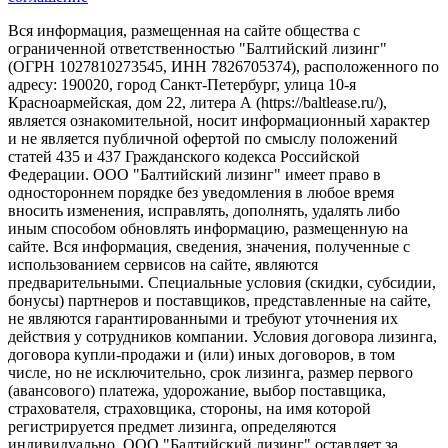
Вся информация, размещенная на сайте общества с
ограниченной ответственностью "Балтийский лизинг"
(ОГРН 1027810273545, ИНН 7826705374), расположенного по
адресу: 190020, город Санкт-Петербург, улица 10-я
Красноармейская, дом 22, литера А (https://baltlease.ru/),
является ознакомительной, носит информационный характер
и не является публичной офертой по смыслу положений
статей 435 и 437 Гражданского кодекса Российской
Федерации. ООО "Балтийский лизинг" имеет право в
одностороннем порядке без уведомления в любое время
вносить изменения, исправлять, дополнять, удалять либо
иным способом обновлять информацию, размещенную на
сайте. Вся информация, сведения, значения, полученные с
использованием сервисов на сайте, являются
предварительными. Специальные условия (скидки, субсидии,
бонусы) партнеров и поставщиков, представленные на сайте,
не являются гарантированными и требуют уточнения их
действия у сотрудников компании. Условия договора лизинга,
договора купли-продажи и (или) иных договоров, в том
числе, но не исключительно, срок лизинга, размер первого
(авансового) платежа, удорожание, выбор поставщика,
страхователя, страховщика, стороны, на имя которой
регистрируется предмет лизинга, определяются
индивидуально. ООО "Балтийский лизинг" оставляет за