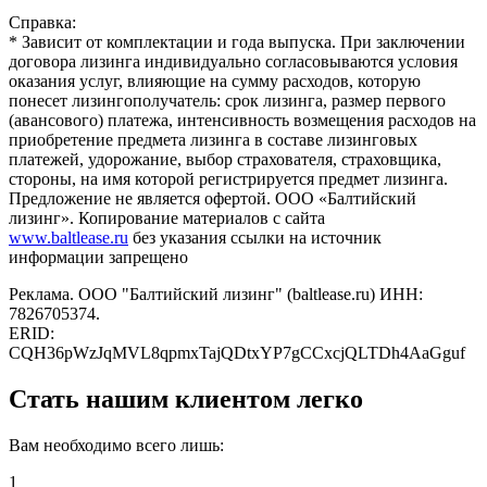
Справка:
* Зависит от комплектации и года выпуска. При заключении
договора лизинга индивидуально согласовываются условия
оказания услуг, влияющие на сумму расходов, которую
понесет лизингополучатель: срок лизинга, размер первого
(авансового) платежа, интенсивность возмещения расходов на
приобретение предмета лизинга в составе лизинговых
платежей, удорожание, выбор страхователя, страховщика,
стороны, на имя которой регистрируется предмет лизинга.
Предложение не является офертой. ООО «Балтийский
лизинг». Копирование материалов с сайта
www.baltlease.ru
без указания ссылки на источник
информации запрещено
Реклама. ООО "Балтийский лизинг" (baltlease.ru) ИНН:
7826705374.
ERID:
CQH36pWzJqMVL8qpmxTajQDtxYP7gCCxcjQLTDh4AaGguf
Стать нашим клиентом легко
Вам необходимо всего лишь:
1