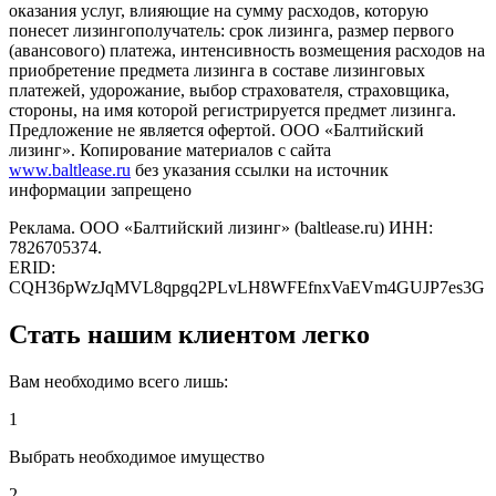
оказания услуг, влияющие на сумму расходов, которую
понесет лизингополучатель: срок лизинга, размер первого
(авансового) платежа, интенсивность возмещения расходов на
приобретение предмета лизинга в составе лизинговых
платежей, удорожание, выбор страхователя, страховщика,
стороны, на имя которой регистрируется предмет лизинга.
Предложение не является офертой. ООО «Балтийский
лизинг». Копирование материалов с сайта
www.baltlease.ru
без указания ссылки на источник
информации запрещено
Реклама. ООО «Балтийский лизинг» (baltlease.ru) ИНН:
7826705374.
ERID:
CQH36pWzJqMVL8qpgq2PLvLH8WFEfnxVaEVm4GUJP7es3G
Стать нашим клиентом легко
Вам необходимо всего лишь:
1
Выбрать необходимое имущество
2