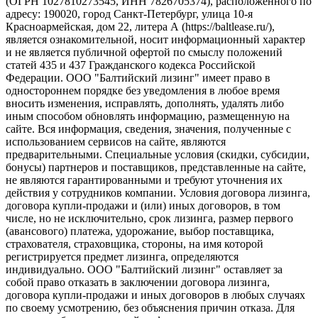
(ОГРН 1027810273545, ИНН 7826705374), расположенного по
адресу: 190020, город Санкт-Петербург, улица 10-я
Красноармейская, дом 22, литера А (https://baltlease.ru/),
является ознакомительной, носит информационный характер
и не является публичной офертой по смыслу положений
статей 435 и 437 Гражданского кодекса Российской
Федерации. ООО "Балтийский лизинг" имеет право в
одностороннем порядке без уведомления в любое время
вносить изменения, исправлять, дополнять, удалять либо
иным способом обновлять информацию, размещенную на
сайте. Вся информация, сведения, значения, полученные с
использованием сервисов на сайте, являются
предварительными. Специальные условия (скидки, субсидии,
бонусы) партнеров и поставщиков, представленные на сайте,
не являются гарантированными и требуют уточнения их
действия у сотрудников компании. Условия договора лизинга,
договора купли-продажи и (или) иных договоров, в том
числе, но не исключительно, срок лизинга, размер первого
(авансового) платежа, удорожание, выбор поставщика,
страхователя, страховщика, стороны, на имя которой
регистрируется предмет лизинга, определяются
индивидуально. ООО "Балтийский лизинг" оставляет за
собой право отказать в заключении договора лизинга,
договора купли-продажи и иных договоров в любых случаях
по своему усмотрению, без объяснения причин отказа. Для