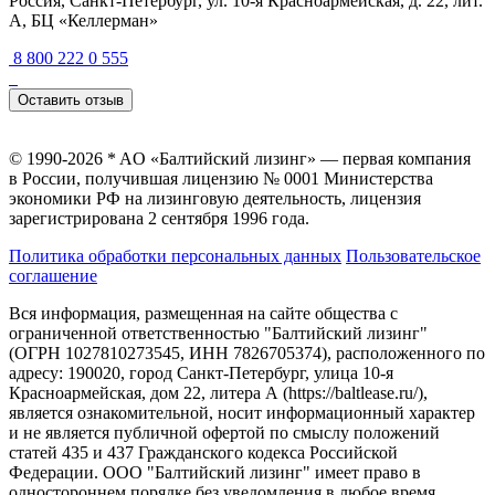
Россия, Санкт-Петербург, ул. 10-я Красноармейская, д. 22, лит.
А, БЦ «Келлерман»
8 800 222 0 555
Оставить отзыв
© 1990-2026 * AO «Балтийский лизинг» — первая компания
в России, получившая лицензию № 0001 Министерства
экономики РФ на лизинговую деятельность, лицензия
зарегистрирована 2 сентября 1996 года.
Политика обработки персональных данных
Пользовательское
соглашение
Вся информация, размещенная на сайте общества с
ограниченной ответственностью "Балтийский лизинг"
(ОГРН 1027810273545, ИНН 7826705374), расположенного по
адресу: 190020, город Санкт-Петербург, улица 10-я
Красноармейская, дом 22, литера А (https://baltlease.ru/),
является ознакомительной, носит информационный характер
и не является публичной офертой по смыслу положений
статей 435 и 437 Гражданского кодекса Российской
Федерации. ООО "Балтийский лизинг" имеет право в
одностороннем порядке без уведомления в любое время