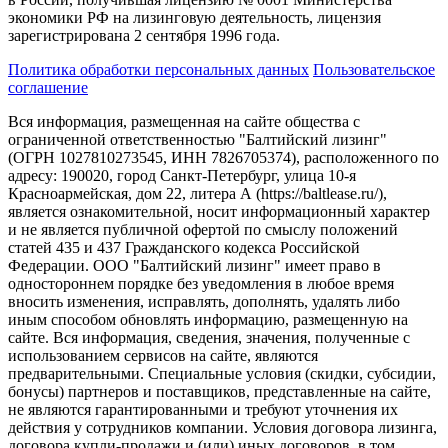
экономики РФ на лизинговую деятельность, лицензия
зарегистрирована 2 сентября 1996 года.
Политика обработки персональных данных
Пользовательское
соглашение
Вся информация, размещенная на сайте общества с
ограниченной ответственностью "Балтийский лизинг"
(ОГРН 1027810273545, ИНН 7826705374), расположенного по
адресу: 190020, город Санкт-Петербург, улица 10-я
Красноармейская, дом 22, литера А (https://baltlease.ru/),
является ознакомительной, носит информационный характер
и не является публичной офертой по смыслу положений
статей 435 и 437 Гражданского кодекса Российской
Федерации. ООО "Балтийский лизинг" имеет право в
одностороннем порядке без уведомления в любое время
вносить изменения, исправлять, дополнять, удалять либо
иным способом обновлять информацию, размещенную на
сайте. Вся информация, сведения, значения, полученные с
использованием сервисов на сайте, являются
предварительными. Специальные условия (скидки, субсидии,
бонусы) партнеров и поставщиков, представленные на сайте,
не являются гарантированными и требуют уточнения их
действия у сотрудников компании. Условия договора лизинга,
договора купли-продажи и (или) иных договоров, в том