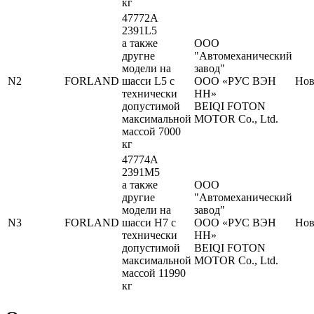
кг
47772A
2391L5
а также
ООО
другне
"Автомеханический
модели на
завод"
N2
FORLAND
шасси L5 с
ООО «РУС ВЭН
Но
технически
НН»
допустимой
BEIQI FOTON
максимальной
MOTOR Co., Ltd.
массой 7000
кг
47774A
2391M5
а также
ООО
другие
"Автомеханический
модели на
завод"
N3
FORLAND
шасси H7 с
ООО «РУС ВЭН
Но
технически
НН»
допустимой
BEIQI FOTON
максимальной
MOTOR Co., Ltd.
массой 11990
кг