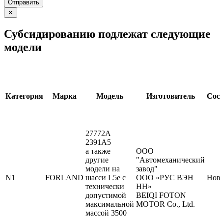
Отправить
✕
Субсидированию подлежат следующие
модели
Категория
Марка
Модель
Изготовитель
Сос
27772A
2391A5
а также
ООО
другие
"Автомеханический
модели на
завод"
N1
FORLAND
шасси L5e с
ООО «РУС ВЭН
Но
технически
НН»
допустимой
BEIQI FOTON
максимальной
MOTOR Co., Ltd.
массой 3500